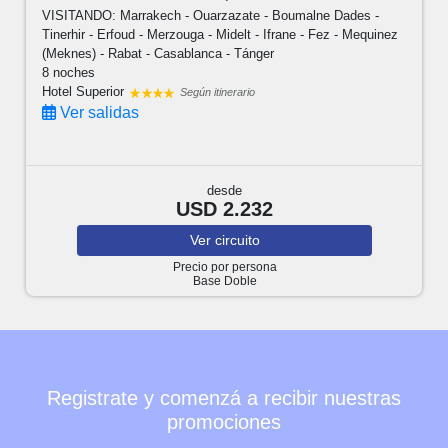
VISITANDO: Marrakech - Ouarzazate - Boumalne Dades -
Tinerhir - Erfoud - Merzouga - Midelt - Ifrane - Fez - Mequinez
(Meknes) - Rabat - Casablanca - Tánger
8 noches
Hotel Superior
Según itinerario
Ver salidas
desde
USD 2.232
Ver
circuito
Precio por persona
Base Doble
Registrate y comenzá a recibir nuestras
promociones