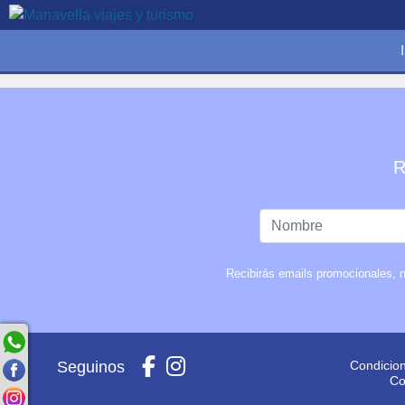
R
Recibirás emails promocionales, n
Seguinos
Condicio
Co