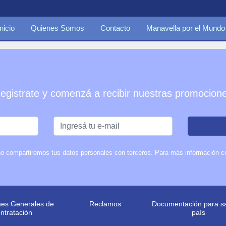
Inicio
Quienes Somos
Contacto
Manavella por el Mundo
egistrate y comenzá a recibir nuestras promocion
o compartiremos tus datos personales con terceros. Para más información con
nes Generales de
Reclamos
Documentación para sal
ntratación
país